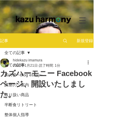
新規登録
記事
全ての記事
hidekazu imamura
全ての記事
2020年1月21日
読了時間: 1分
カズハーモニー Facebook
和の音 ~blog essay~
ページ、開設いたしまし
講座のご案内
た。
取り扱い商品
半断食リトリート
整体個人指導