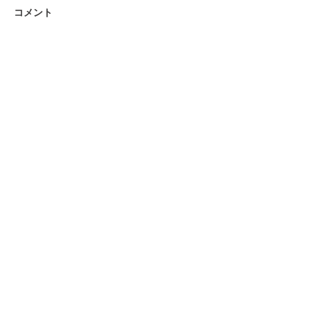
コメント
コメントを追加…
2026 5月GW半断食リトリ
2026半断食リ
ート開催
ご案内
女性のための整体はこちらから