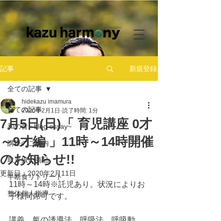
新規登録
記事
全ての記事
hidekazu imamura
全ての記事
2020年2月1日
読了時間: 1分
7月5日(日)「 育児講座 0才
和の音 ~blog essay~
～9才編 」11時～14時開催
講座のご案内
のお知らせ!!
取り扱い商品
更新日：
2020年2月11日
半断食リトリート
11時～14時※託児あり。状況によりお
整体個人指導
子様同席可です。
講義、氣の誘導法、呼吸法、呼吸動