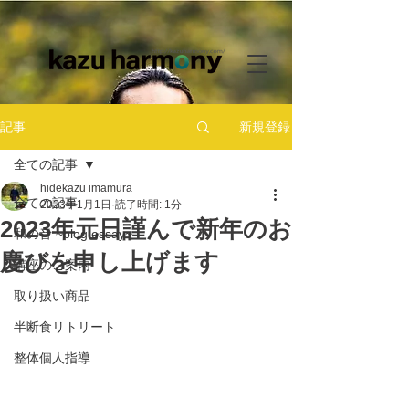
新規登録
記事
全ての記事
hidekazu imamura
全ての記事
2023年1月1日
読了時間: 1分
2023年元日謹んで新年のお
和の音 ~blog essay~
慶びを申し上げます
講座のご案内
取り扱い商品
半断食リトリート
整体個人指導